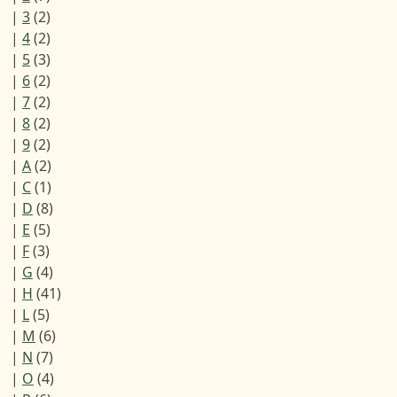
|
3
(2)
|
4
(2)
|
5
(3)
|
6
(2)
|
7
(2)
|
8
(2)
|
9
(2)
|
A
(2)
|
C
(1)
|
D
(8)
|
E
(5)
|
F
(3)
|
G
(4)
|
H
(41)
|
L
(5)
|
M
(6)
|
N
(7)
|
O
(4)