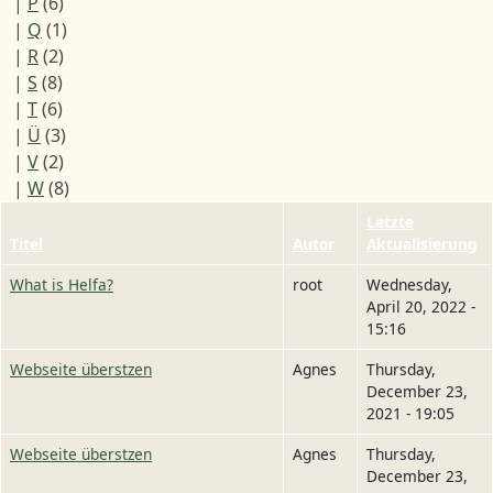
|
P
(6)
|
Q
(1)
|
R
(2)
|
S
(8)
|
T
(6)
|
Ü
(3)
|
V
(2)
|
W
(8)
Letzte
Titel
Autor
Aktualisierung
What is Helfa?
root
Wednesday,
April 20, 2022 -
15:16
Webseite überstzen
Agnes
Thursday,
December 23,
2021 - 19:05
Webseite überstzen
Agnes
Thursday,
December 23,